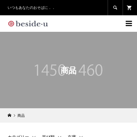

いつもあなたのおそばに．．

商品
商品