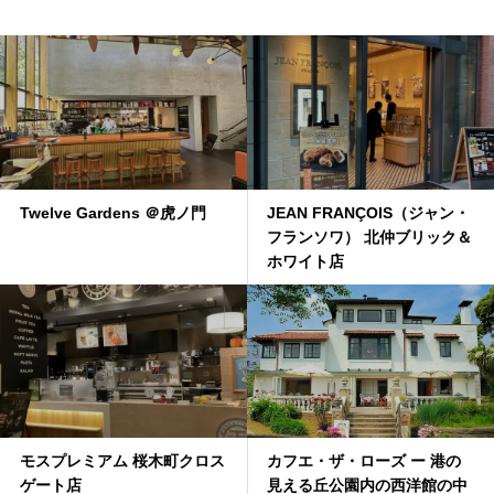
Twelve Gardens ＠虎ノ門
JEAN FRANÇOIS（ジャン・
フランソワ） 北仲ブリック＆
ホワイト店
モスプレミアム 桜木町クロス
カフエ・ザ・ローズ ー 港の
ゲート店
見える丘公園内の西洋館の中