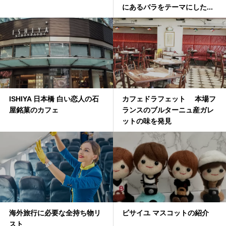
にあるバラをテーマにした...
ISHIYA 日本橋 白い恋人の石
カフェドラフェット 本場フ
屋銘菓のカフェ
ランスのブルターニュ産ガレ
ットの味を発見
海外旅行に必要な全持ち物リ
ビサイユ マスコットの紹介
スト